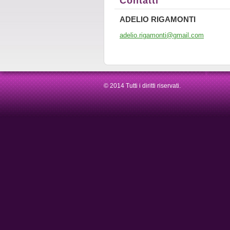
Contatti
ADELIO RIGAMONTI
adelio.r
igamonti
@gmail.c
om
© 2014 Tutti i diritti riservati.