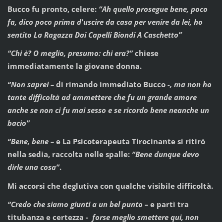
Bucco fu pronto, celere:
“Ah quello prosegue bene, poco
fa, dico poco prima d'uscire da casa per venire da lei, ho
sentito La Ragazza Dai Capelli Biondi A Caschetto”
“Chi è? O meglio, presumo: chi era?”
chiese
immediatamente la giovane donna.
“Non saprei –
di rimando immediato Bucco -
, ma non ho
tante difficoltà ad ammettere che fu un grande amore
anche se non ci fu mai sesso e se ricordo bene neanche un
bacio”
“Bene, bene –
e La Psicoterapeuta Tirocinante si ritirò
nella sedia, raccolta nelle spalle:
“Bene dunque devo
dirle una cosa”
.
Mi accorsi che deglutiva con qualche visibile difficoltà.
“Credo che siamo giunti a un bel punto –
e partì tra
titubanza e certezza -
forse meglio smettere qui, non