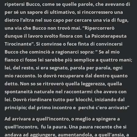
ripetersi Bucco, come se quelle parole, che avevano di
per sé un sapore di ultimativo, si rincorressero una
dietro l’altra nel suo capo per cercare una via di fuga,
una via che Bucco non trovò mai. “Ripercorrerò
dunque il lavoro svolto finora con La Psicoterapeuta
Tirocinante”. Si convinse o fece finta di convincersi
Bucco che cominciò a ragionarci sopra: “ Se al mio
fianco ci fosse lei sarebbe più semplice a quattro mani;
lei, del resto, si era segnato, parola per parola, ogni
mio racconto. Io dovrò recuperare dal dentro quanto
detto. Non so se ritroverò quella leggerezza, quella
spontaneità naturale nel raccontarmi che avevo con
lei. Dovrò riordinare tutto per blocchi, iniziando dal
principio; dal primo incontro e perché c'ero arrivato”
Ad arrivare a quell’incontro, o meglio a spingere a
quell’incontro, fu la paura. Una paura recente che si
andava ad aggiungere, aumentandola, a quell'ansia, a