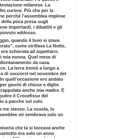
ntestazione milanese. La
o curiosi. Più che per la
fine perché l’assemblea implose
 della poca presa sugli
e importanti, i dibattiti e gli
 piovuto addosso.
gio, quando il buio si stava
erato”, come strillava La Notte,
 era schierata ad aspettarci.
tò mia nonna. Quel mese di
allontanamento da casa.
ce. La terra tremò a lungo a
za di soccorsi nel novembre del
. In quell’occasione ero andato
 per giochi di chiuse e dighe
intrappolata anche mia madre. E
ulire il Crocefisso del
zio a pacche sul culo.
sa me stesso. La scuola, lo
assemblee mi sembrava solo un
a miseria che la si toccava anche
ssantotto era solo un anno