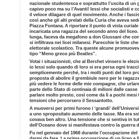
nazionale studentesca e soprattutto l’uscita di un
capivo poco ma su l’Avanti! lessi che socialisti e 
il veloce dilagare di quel movimento. Anche i fasci
così anche gli alti prelati della Curia che aveva se
Piazza Fontana. A riportare il punto di vista curiale 
incaricata una ragazza del secondo anno del liceo.
lunga, faceva da megafono a don Giussani che co
si infiltrava nei licei milanesi. Parecchie le liste c
elettorale scolastico. Tra queste alcune promuovev
tipo “Meno greco più Beatles”.
Votai i situazionisti, che al Berchet vinsero le ele
io lessi solo quando di loro si era persa ogni tracci
semplicemente perché, tra i molti punti del loro p
proposta di abolire il grembiule nero per le ragazz
più vedere le forme delle mie compagne, che urlare
parte dello Stato di centinaia di milioni dalle casse
parlare molto presto, così come da lì a pochi mesi tu
tensioni che percorsero il Sessantotto.
A muoversi per primi furono i ‘grandi’ dell’Univers
a uno spropositato aumento delle tasse. Ma era so
covava ben altro. Una tensione che si sentiva in tut
dell’Oceano dove si manifestava contro la guerra 
Fu nel gennaio del 1968 durante l’occupazione del l
darmi da fare. La prima occupazione di un liceo a li