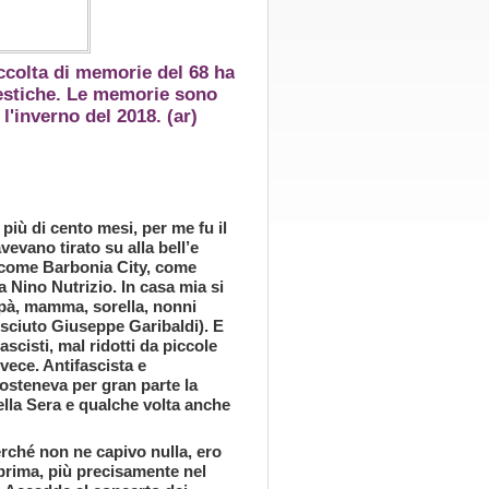
ccolta di memorie del 68 ha
estiche. Le memorie sono
l'inverno del 2018. (ar)
più di cento mesi, per me fu il
evano tirato su alla bell’e
 come Barbonia City, come
a Nino Nutrizio. In casa mia si
apà, mamma, sorella, nonni
osciuto Giuseppe Garibaldi). E
ascisti, mal ridotti da piccole
vece. Antifascista e
sosteneva per gran parte la
della Sera e qualche volta anche
erché non ne capivo nulla, ero
rima, più precisamente nel