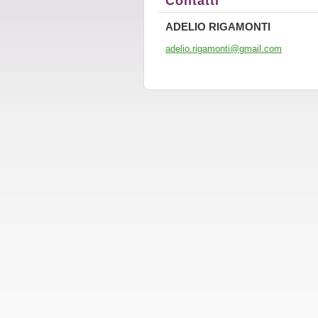
Contatti
ADELIO RIGAMONTI
adelio.r
igamonti
@gmail.c
om