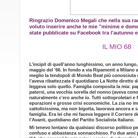
Ringrazio Domenico Megali che nella sua ra
voluto inserire anche le mie "minime e dom
state pubblicate su Facebook tra l'autunno e 
IL MIO 68
L’incipit di quell’anno lunghissimo, un anno lungo, 
maggio del ‘66. In fondo a via Ripamonti a Milano av
meglio la tendopoli di Mondo Beat più conosciuta
l’aveva ribattezzata il quotidiano La Notte diretto d
leggeva solo quello. Famiglia composita la mia: p
paterni, una vecchia sorella del nonno (aveva con
naturalmente c’ero anche io. Tutti sottoproletari e f
epurazioni e grosse crisi economiche. La zia no im
cattolicissima, ma non bigotta, lavorava ancora e 
famiglia. Era lei che mi faceva leggere il Corriere 
l’Avanti, quotidiano del Partito Socialista Italiano.
Mi tenevo lontano da qualsiasi discorso politico p
confuso e abbastanza sonnacchioso. Fu due anni p