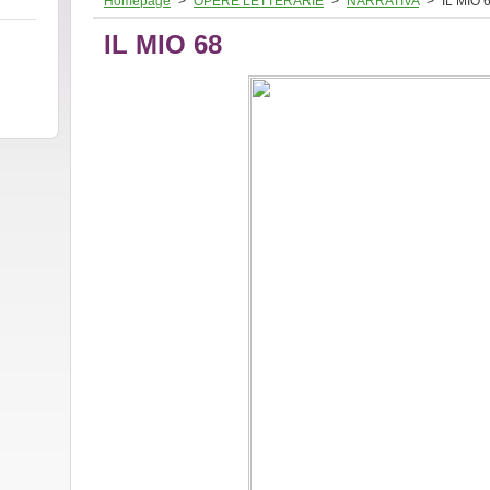
Homepage
>
OPERE LETTERARIE
>
NARRATIVA
>
IL MIO 
IL MIO 68