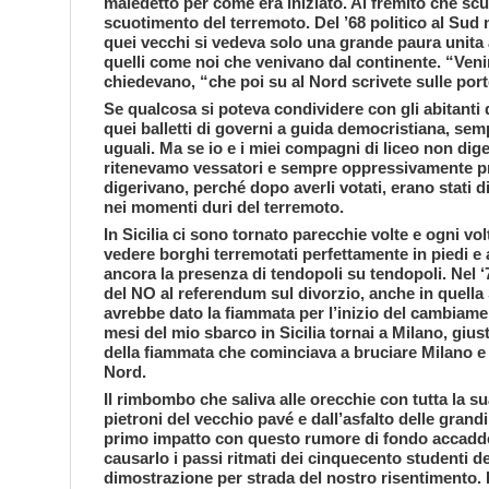
maledetto per come era iniziato. Al fremito che sc
scuotimento del terremoto. Del ’68 politico al Sud n
quei vecchi si vedeva solo una grande paura unita
quelli come noi che venivano dal continente. “Venirci
chiedevano, “che poi su al Nord scrivete sulle porte
Se qualcosa si poteva condividere con gli abitanti 
quei balletti di governi a guida democristiana, sem
uguali. Ma se io e i miei compagni di liceo non dig
ritenevamo vessatori e sempre oppressivamente pre
digerivano, perché dopo averli votati, erano stati 
nei momenti duri del terremoto.
In Sicilia ci sono tornato parecchie volte e ogni vo
vedere borghi terremotati perfettamente in piedi e 
ancora la presenza di tendopoli su tendopoli. Nel ‘74
del NO al referendum sul divorzio, anche in quella S
avrebbe dato la fiammata per l’inizio del cambiame
mesi del mio sbarco in Sicilia tornai a Milano, giu
della fiammata che cominciava a bruciare Milano e l
Nord.
Il rimbombo che saliva alle orecchie con tutta la 
pietroni del vecchio pavé e dall’asfalto delle grandi 
primo impatto con questo rumore di fondo accadd
causarlo i passi ritmati dei cinquecento studenti d
dimostrazione per strada del nostro risentimento. I 