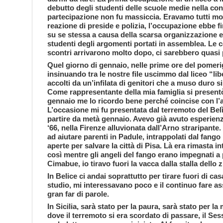
debutto degli studenti delle scuole medie nella co
partecipazione non fu massiccia. Eravamo tutti molt
reazione di preside e polizia, l’occupazione ebbe 
su se stessa a causa della scarsa organizzazione e
studenti degli argomenti portati in assemblea. Le cos
scontri arrivarono molto dopo, ci sarebbero quasi
Quel giorno di gennaio, nelle prime ore del pomerig
insinuando tra le nostre file uscimmo dal liceo “lib
accolti da un’infilata di genitori che a muso duro si
Come rappresentante della mia famiglia si presen
gennaio me lo ricordo bene perché coincise con l’
L’occasione mi fu presentata dal terremoto del Belì
partire da metà gennaio. Avevo già avuto esperien
‘66, nella Firenze alluvionata dall’Arno straripante
ad aiutare parenti in Padule, intrappolati dal fango
aperte per salvare la città di Pisa. Là era rimasta 
così mentre gli angeli del fango erano impegnati a p
Cimabue, io tiravo fuori la vacca dalla stalla dello 
In Belice ci andai soprattutto per tirare fuori di ca
studio, mi interessavano poco e il continuo fare 
gran far di parole.
In Sicilia, sarà stato per la paura, sarà stato per l
dove il terremoto si era scordato di passare, il Se