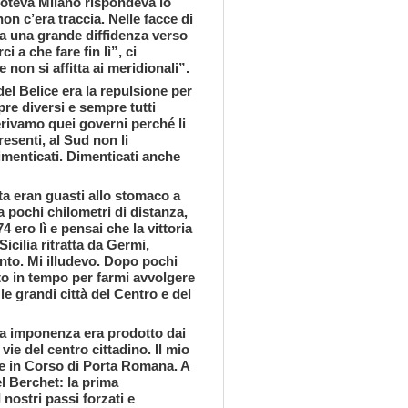
uoteva Milano rispondeva lo
on c’era traccia. Nelle facce di
 a una grande diffidenza verso
 a che fare fin lì”, ci
 non si affitta ai meridionali”.
del Belice era la repulsione per
pre diversi e sempre tutti
erivamo quei governi perché li
senti, al Sud non li
dimenticati. Dimenticati anche
lta eran guasti allo stomaco a
a pochi chilometri di distanza,
 ero lì e pensai che la vittoria
icilia ritratta da Germi,
nto. Mi illudevo. Dopo pochi
sto in tempo per farmi avvolgere
e grandi città del Centro e del
sua imponenza era prodotto dai
vie del centro cittadino. Il mio
e in Corso di Porta Romana. A
el Berchet: la prima
nostri passi forzati e