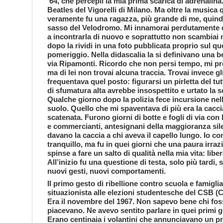
’64, che percepii la mia prima scarica di adrenalin
Beatles del Vigorelli di Milano. Ma oltre la musica
veramente fu una ragazza, più grande di me, quindi
sasso del Velodromo. Mi innamorai perdutamente d
a incontrarla di nuovo e soprattutto non scambiai 
dopo la rividi in una foto pubblicata proprio sul q
pomeriggio. Nella didascalia la si definivano una 
via Ripamonti. Ricordo che non persi tempo, mi pre
ma di lei non trovai alcuna traccia. Trovai invece gl
frequentava quel posto: figurarsi un pirletta del 
di sfumatura alta avrebbe insospettito e urtato la se
Qualche giorno dopo la polizia fece incursione nell
suolo. Quello che mi spaventava di più era la cacci
scatenata. Furono giorni di botte e fogli di via con
e commercianti, antesignani della maggioranza silen
davano la caccia a chi aveva il capello lungo. Io co
tranquillo, ma fu in quei giorni che una paura irra
spinse a fare un salto di qualità nella mia vita: liber
All’inizio fu una questione di testa, solo più tardi,
nuovi gesti, nuovi comportamenti.
Il primo gesto di ribellione contro scuola e famiglia 
situazionista alle elezioni studentesche del CSB 
Era il novembre del 1967. Non sapevo bene chi foss
piacevano. Ne avevo sentito parlare in quei primi g
Erano centinaia i volantini che annunciavano un pr