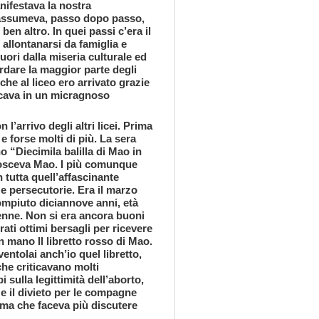
nifestava la nostra
a assumeva, passo dopo passo,
 ben altro. In quei passi c’era il
i allontanarsi da famiglia e
ori dalla miseria culturale ed
rdare la maggior parte degli
 che al liceo ero arrivato grazie
cava in un micragnoso
l’arrivo degli altri licei. Prima
 e forse molti di più. La sera
o “Diecimila balilla di Mao in
onosceva Mao. I più comunque
 tutta quell’affascinante
 e persecutorie. Era il marzo
 compiuto diciannove anni, età
enne. Non si era ancora buoni
ti ottimi bersagli per ricevere
n mano Il libretto rosso di Mao.
entolai anch’io quel libretto,
he criticavano molti
 sulla legittimità dell’aborto,
, e il divieto per le compagne
ema che faceva più discutere