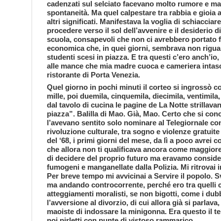
cadenzati sul selciato facevano molto rumore e ma
spontaneità. Ma quel calpestare tra rabbia e gioi
altri significati. Manifestava la voglia di schiacciare
procedere verso il sol dell’avvenire e il desiderio d
scuola, consapevoli che non ci avrebbero portato fu
economica che, in quei giorni, sembrava non rigua
studenti scesi in piazza. E tra questi c’ero anch’io,
alle mance che mia madre cuoca e cameriera intas
ristorante di Porta Venezia.
Quel giorno in pochi minuti il corteo si ingrossò con 
mille, poi duemila, cinquemila, diecimila, ventimila,
dal tavolo di cucina le pagine de La Notte strillavan
piazza”. Balilla di Mao. Già, Mao. Certo che si c
l’avevano sentito solo nominare al Telegiornale con
rivoluzione culturale, tra sogno e violenze gratuite
del ‘68, i primi giorni del mese, da lì a poco avrei
che allora non ti qualificava ancora come maggior
di decidere del proprio futuro ma eravamo considera
fumogeni e manganellate dalla Polizia. Mi ritrovai i
Per breve tempo mi avvicinai a Servire il popolo. Sv
ma andando controcorrente, perché ero tra quelli c
atteggiamenti moralisti, se non bigotti, come i dubbi
l’avversione al divorzio, di cui allora già si parlava
maoiste di indossare la minigonna. Era questo il t
noi pirletti con punte di vistoso rammarico.