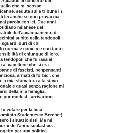
a. Accadde al concerto dei
 quello che mi scosse
cenne, seduta sulle tribune in
i lei anche se non provai mai
mai parola con lei. Due anni
uotidiano milanese del
beatnik dell’accampamento di
cipitai subito nella tendopoli
i sguardi duri di chi
tutto normale come me con tanto
nsibilità di chiunque di loro.
a tendopoli che fu rasa al
a al capellone che si era
 bande di fascisti, benpensanti
ziosa, armati di forbici, che
n la mia sfumatura alta stavo
zionale e quasi senza ragione mi
arsi della mia famiglia.
 se pur modesti, arrivarono
fu votare per la lista
(Comitato Studentesco Berchet).
ero i situazionisti. Ma mi
iorni dell’anno scolastico.
ogetto per una politica