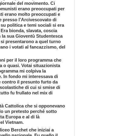
 giornale del movimento. Ci
comunisti erano preoccupati per
sti erano molto preoccupati e
de presso l’Arcivescovato di
su politica e temi sociali si era
 Era bionda, slavata, coscia
n la sua Gioventù Studentesca
he si presentarono a quel turno
ano i votati al fancazzismo, del
zioni per il loro programma che
a o quasi. Votai situazionista
rogramma mi colpiva la
e. In fondo mi interessava di
 contro il presunto furto da
 scolastiche di cui si smise di
tto fu frullato nel mix di
ità Cattolica che si opponevano
lo un pretesto perché sotto
ta Europa e al di là
del Vietnam.
iceo Berchet che iniziai a
vello nazionale. Fu quello il