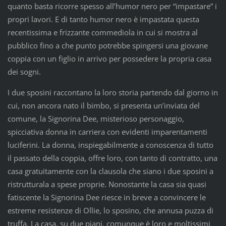
quanto basta ricorre spesso all’humor nero per “impastare” i
propri lavori. E di tanto humor nero è impastata questa
recentissima e frizzante commediola in cui si mostra al
pubblico fino a che punto potrebbe spingersi una giovane
coppia con un figlio in arrivo per possedere la propria casa
dei sogni.
I due sposini raccontano la loro storia partendo dal giorno in
cui, non ancora nato il bimbo, si presenta un’inviata del
comune, la Signorina Dee, misterioso personaggio,
spicciativa donna in carriera con evidenti imparentamenti
luciferini. La donna, inspiegabilmente a conoscenza di tutto
il passato della coppia, offre loro, con tanto di contratto, una
casa gratuitamente con la clausola che siano i due sposini a
ristrutturala a spese proprie. Nonostante la casa sia quasi
fatiscente la Signorina Dee riesce in breve a convincere le
estreme resistenze di Ollie, lo sposino, che annusa puzza di
truffa. La casa, su due piani, comunque è loro e moltissimi