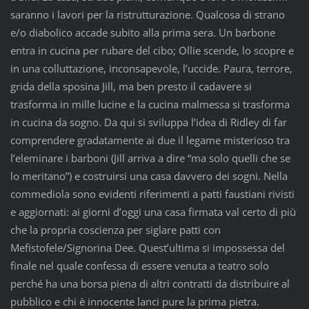
saranno i lavori per la ristrutturazione. Qualcosa di strano
e/o diabolico accade subito alla prima sera. Un barbone
entra in cucina per rubare del cibo; Ollie scende, lo scopre e
in una colluttazione, inconsapevole, l’uccide. Paura, terrore,
grida della sposina Jill, ma ben presto il cadavere si
trasforma in mille lucine e la cucina malmessa si trasforma
in cucina da sogno. Da qui si sviluppa l’idea di Ridley di far
comprendere gradatamente ai due il legame misterioso tra
l’eleminare i barboni (Jill arriva a dire “ma solo quelli che se
lo meritano”) e costruirsi una casa davvero dei sogni. Nella
commediola sono evidenti riferimenti a patti faustiani rivisti
e aggiornati: ai giorni d’oggi una casa firmata val certo di più
che la propria coscienza per siglare patti con
Mefistofele/Signorina Dee. Quest’ultima si impossessa del
finale nel quale confessa di essere venuta a teatro solo
perché ha una borsa piena di altri contratti da distribuire al
pubblico e chi è innocente lanci pure la prima pietra.